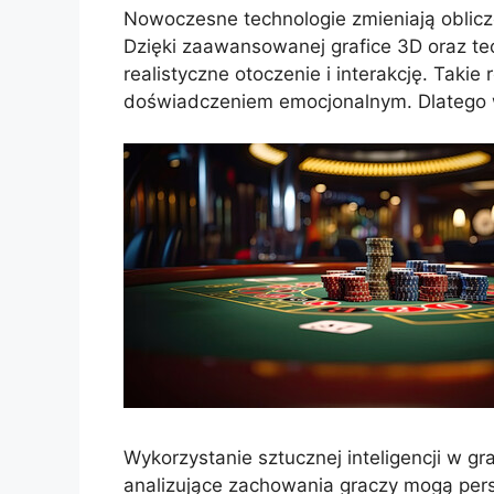
Nowoczesne technologie zmieniają oblicz
Dzięki zaawansowanej grafice 3D oraz tec
realistyczne otoczenie i interakcję. Taki
doświadczeniem emocjonalnym. Dlatego w
Wykorzystanie sztucznej inteligencji w 
analizujące zachowania graczy mogą pers