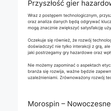
Przyszłość gier hazard
Wraz z postępem technologicznym, przyszł
oraz analiza danych będą odgrywać kluczo
mogą znacznie zwiększyć satysfakcję uż
Oczekuje się również, że rozwój technolo
doświadczyć nie tylko interakcji z grą, 
jaki postrzegamy gry hazardowe oraz wpł
Nie możemy zapominać o aspektach etycz
branża się rozwija, ważne będzie zapewn
uzależnieniami. Zrównoważony rozwój tech
Morospin – Nowoczesne 