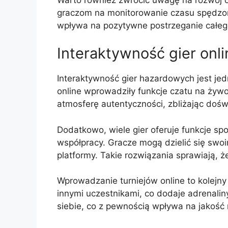
graczom na monitorowanie czasu spędzon
wpływa na pozytywne postrzeganie całe
Interaktywność gier onli
Interaktywność gier hazardowych jest j
online wprowadziły funkcje czatu na żywo
atmosferę autentyczności, zbliżając dośw
Dodatkowo, wiele gier oferuje funkcje spo
współpracy. Gracze mogą dzielić się swo
platformy. Takie rozwiązania sprawiają, ż
Wprowadzanie turniejów online to kolejny
innymi uczestnikami, co dodaje adrenalin
siebie, co z pewnością wpływa na jakość 