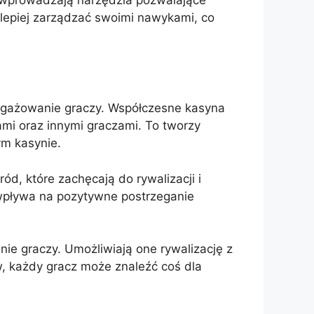
lepiej zarządzać swoimi nawykami, co
angażowanie graczy. Współczesne kasyna
ami oraz innymi graczami. To tworzy
ym kasynie.
ód, które zachęcają do rywalizacji i
 wpływa na pozytywne postrzeganie
ie graczy. Umożliwiają one rywalizację z
w, każdy gracz może znaleźć coś dla