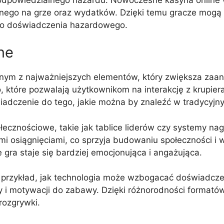
ego na grze oraz wydatków. Dzięki temu gracze mogą 
go doświadczenia hazardowego.
ne
ednym z najważniejszych elementów, który zwiększa za
, które pozwalają użytkownikom na interakcję z krupier
iadczenie do tego, jakie można by znaleźć w tradycyjn
łecznościowe, takie jak tablice liderów czy systemy nagr
imi osiągnięciami, co sprzyja budowaniu społeczności i
e gra staje się bardziej emocjonująca i angażująca.
 przykład, jak technologia może wzbogacać doświadczen
y i motywacji do zabawy. Dzięki różnorodności formató
rozgrywki.