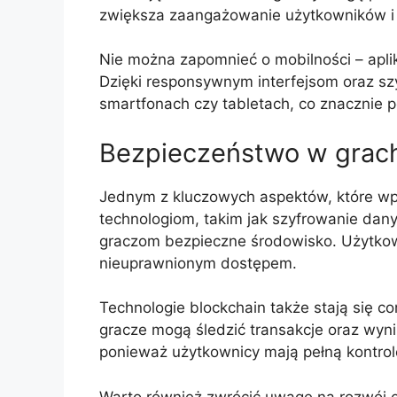
zwiększa zaangażowanie użytkowników i s
Nie można zapomnieć o mobilności – apli
Dzięki responsywnym interfejsom oraz sz
smartfonach czy tabletach, co znacznie 
Bezpieczeństwo w grac
Jednym z kluczowych aspektów, które wp
technologiom, takim jak szyfrowanie da
graczom bezpieczne środowisko. Użytkow
nieuprawnionym dostępem.
Technologie blockchain także stają się c
gracze mogą śledzić transakcje oraz wynik
ponieważ użytkownicy mają pełną kontrol
Warto również zwrócić uwagę na rozwój 