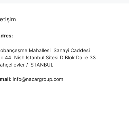
letişim
dres:
obançeşme Mahallesi
Sanayi Caddesi
o 44
Nish İstanbul Sitesi D Blok Daire 33
ahçelievler / İSTANBUL
mail:
info@nacargroup.com