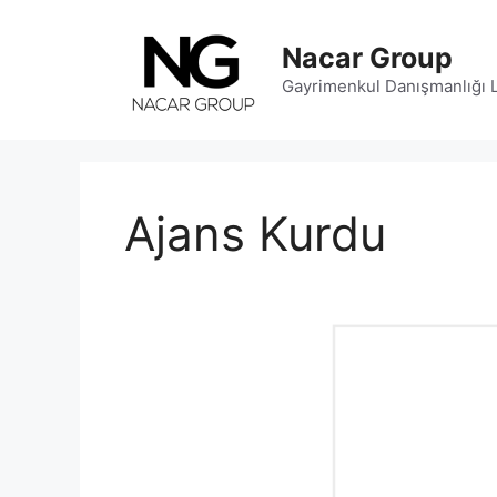
Nacar Group
Gayrimenkul Danışmanlığı Li
Ajans Kurdu