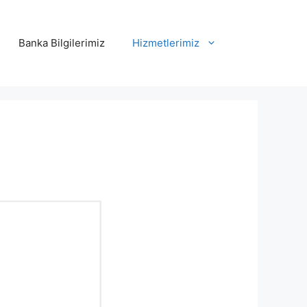
Banka Bilgilerimiz
Hizmetlerimiz