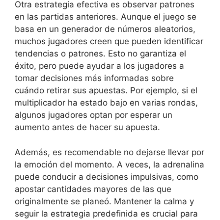
Otra estrategia efectiva es observar patrones
en las partidas anteriores. Aunque el juego se
basa en un generador de números aleatorios,
muchos jugadores creen que pueden identificar
tendencias o patrones. Esto no garantiza el
éxito, pero puede ayudar a los jugadores a
tomar decisiones más informadas sobre
cuándo retirar sus apuestas. Por ejemplo, si el
multiplicador ha estado bajo en varias rondas,
algunos jugadores optan por esperar un
aumento antes de hacer su apuesta.
Además, es recomendable no dejarse llevar por
la emoción del momento. A veces, la adrenalina
puede conducir a decisiones impulsivas, como
apostar cantidades mayores de las que
originalmente se planeó. Mantener la calma y
seguir la estrategia predefinida es crucial para