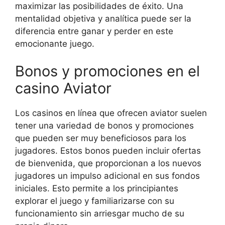
maximizar las posibilidades de éxito. Una
mentalidad objetiva y analítica puede ser la
diferencia entre ganar y perder en este
emocionante juego.
Bonos y promociones en el
casino Aviator
Los casinos en línea que ofrecen aviator suelen
tener una variedad de bonos y promociones
que pueden ser muy beneficiosos para los
jugadores. Estos bonos pueden incluir ofertas
de bienvenida, que proporcionan a los nuevos
jugadores un impulso adicional en sus fondos
iniciales. Esto permite a los principiantes
explorar el juego y familiarizarse con su
funcionamiento sin arriesgar mucho de su