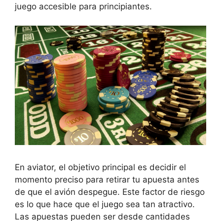
juego accesible para principiantes.
En aviator, el objetivo principal es decidir el
momento preciso para retirar tu apuesta antes
de que el avión despegue. Este factor de riesgo
es lo que hace que el juego sea tan atractivo.
Las apuestas pueden ser desde cantidades