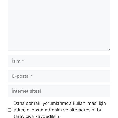
İsim
E-
posta
İnternet
sitesi
Daha sonraki yorumlarımda kullanılması için
adım, e-posta adresim ve site adresim bu
tarayıcıya kaydedilsin.