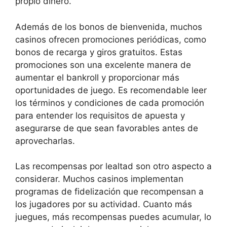
propio dinero.
Además de los bonos de bienvenida, muchos
casinos ofrecen promociones periódicas, como
bonos de recarga y giros gratuitos. Estas
promociones son una excelente manera de
aumentar el bankroll y proporcionar más
oportunidades de juego. Es recomendable leer
los términos y condiciones de cada promoción
para entender los requisitos de apuesta y
asegurarse de que sean favorables antes de
aprovecharlas.
Las recompensas por lealtad son otro aspecto a
considerar. Muchos casinos implementan
programas de fidelización que recompensan a
los jugadores por su actividad. Cuanto más
juegues, más recompensas puedes acumular, lo