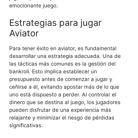
emocionante juego.
Estrategias para jugar
Aviator
Para tener éxito en aviator, es fundamental
desarrollar una estrategia adecuada. Una de
las tácticas más comunes es la gestión del
bankroll. Esto implica establecer un
presupuesto antes de comenzar a jugar y
ceñirse a él, evitando apostar más de lo que
uno está dispuesto a perder. Al controlar el
dinero que se destina al juego, los jugadores
pueden disfrutar de una experiencia más
relajante y minimizar el riesgo de pérdidas
significativas.