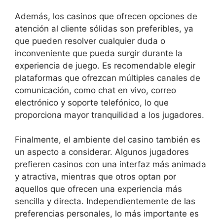
Además, los casinos que ofrecen opciones de
atención al cliente sólidas son preferibles, ya
que pueden resolver cualquier duda o
inconveniente que pueda surgir durante la
experiencia de juego. Es recomendable elegir
plataformas que ofrezcan múltiples canales de
comunicación, como chat en vivo, correo
electrónico y soporte telefónico, lo que
proporciona mayor tranquilidad a los jugadores.
Finalmente, el ambiente del casino también es
un aspecto a considerar. Algunos jugadores
prefieren casinos con una interfaz más animada
y atractiva, mientras que otros optan por
aquellos que ofrecen una experiencia más
sencilla y directa. Independientemente de las
preferencias personales, lo más importante es