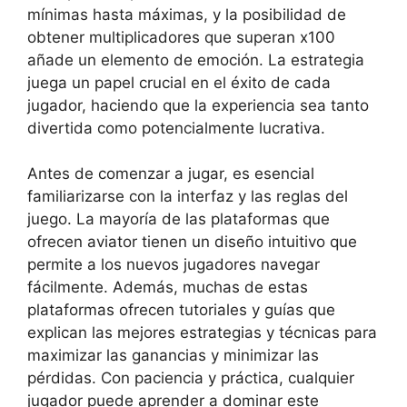
mínimas hasta máximas, y la posibilidad de
obtener multiplicadores que superan x100
añade un elemento de emoción. La estrategia
juega un papel crucial en el éxito de cada
jugador, haciendo que la experiencia sea tanto
divertida como potencialmente lucrativa.
Antes de comenzar a jugar, es esencial
familiarizarse con la interfaz y las reglas del
juego. La mayoría de las plataformas que
ofrecen aviator tienen un diseño intuitivo que
permite a los nuevos jugadores navegar
fácilmente. Además, muchas de estas
plataformas ofrecen tutoriales y guías que
explican las mejores estrategias y técnicas para
maximizar las ganancias y minimizar las
pérdidas. Con paciencia y práctica, cualquier
jugador puede aprender a dominar este