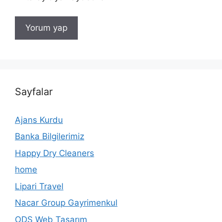
Sayfalar
Ajans Kurdu
Banka Bilgilerimiz
Happy Dry Cleaners
home
Lipari Travel
Nacar Group Gayrimenkul
ODS Web Tasarım