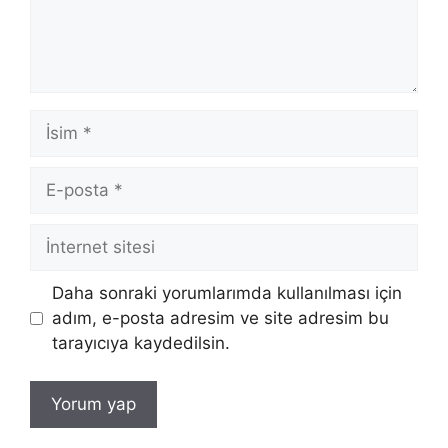
İsim
E-
posta
İnternet
sitesi
Daha sonraki yorumlarımda kullanılması için
adım, e-posta adresim ve site adresim bu
tarayıcıya kaydedilsin.