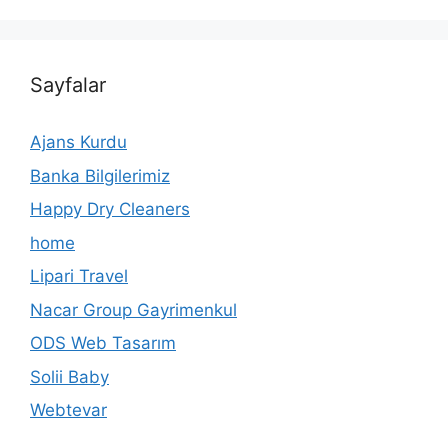
Sayfalar
Ajans Kurdu
Banka Bilgilerimiz
Happy Dry Cleaners
home
Lipari Travel
Nacar Group Gayrimenkul
ODS Web Tasarım
Solii Baby
Webtevar