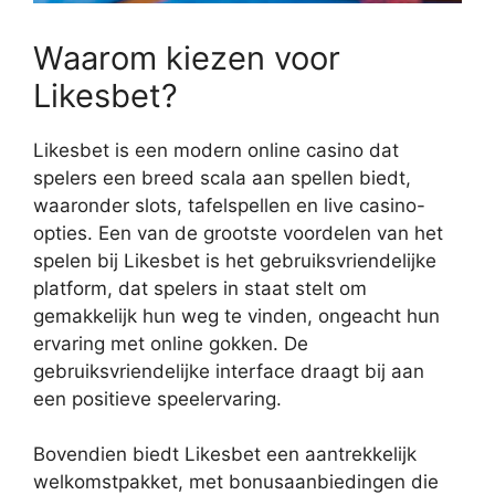
Waarom kiezen voor
Likesbet?
Likesbet is een modern online casino dat
spelers een breed scala aan spellen biedt,
waaronder slots, tafelspellen en live casino-
opties. Een van de grootste voordelen van het
spelen bij Likesbet is het gebruiksvriendelijke
platform, dat spelers in staat stelt om
gemakkelijk hun weg te vinden, ongeacht hun
ervaring met online gokken. De
gebruiksvriendelijke interface draagt bij aan
een positieve speelervaring.
Bovendien biedt Likesbet een aantrekkelijk
welkomstpakket, met bonusaanbiedingen die