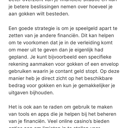
je betere beslissingen nemen over hoeveel je
aan gokken wilt besteden.
Een goede strategie is om je speelgeld apart te
zetten van je andere financiën. Dit kan helpen
om te voorkomen dat je in de verleiding komt
om meer uit te geven dan je eigenlijk had
gepland. Je kunt bijvoorbeeld een specifieke
rekening aanmaken voor gokken of een envelop
gebruiken waarin je contant geld stopt. Op deze
manier heb je direct zicht op het beschikbare
bedrag voor gokken en kun je gemakkelijker je
uitgaven bijhouden.
Het is ook aan te raden om gebruik te maken
van tools en apps die je helpen bij het beheren
van je financiën. Veel online casino’s bieden