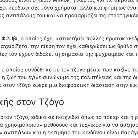
έχει κερδίσει όχι μόνο χρήματα, αλλά και φήμη ως έν
υς αντιπάλους του και να προσαρμόζει τις στρατηγικέ
.
 Φιλ Ιβι, ο οποίος έχει κατακτήσει πολλές πρωτοκαθε
ιαχειρίζεται την πίεση τον έχει καθιερώσει ως θρύλο 
ίες τον έχουν διδάξει τη σημασία της ψυχραιμίας και 
ϊ, ο οποίος συνδέθηκε με τον τζόγο μέσω των καζίνο τ
 η ζωή του έγινε συνώνυμο της πολυτέλειας και της δ
 στον τζόγο έφερε μια διαφορετική διάσταση στην ει
κής στον Τζόγο
 στον τζόγο, ειδικά σε παιχνίδια όπως το πόκερ και η 
ά χρησιμοποιούν μεθόδους και τεχνικές για να αυξήσου
 αντιπάλων και η εκτίμηση του κινδύνου είναι παράγ