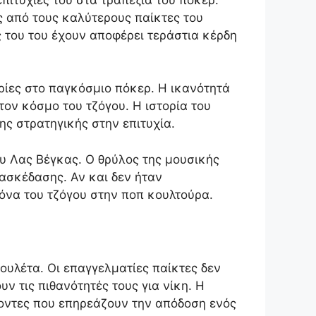
ας από τους καλύτερους παίκτες του
ς του του έχουν αποφέρει τεράστια κέρδη
δρίες στο παγκόσμιο πόκερ. Η ικανότητά
στον κόσμο του τζόγου. Η ιστορία του
της στρατηγικής στην επιτυχία.
ου Λας Βέγκας. Ο θρύλος της μουσικής
ιασκέδασης. Αν και δεν ήταν
κόνα του τζόγου στην ποπ κουλτούρα.
ρουλέτα. Οι επαγγελματίες παίκτες δεν
ν τις πιθανότητές τους για νίκη. Η
οντες που επηρεάζουν την απόδοση ενός