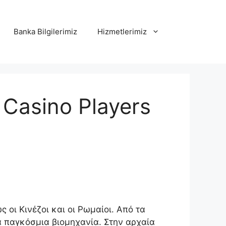
Banka Bilgilerimiz
Hizmetlerimiz
Casino Players
 οι Κινέζοι και οι Ρωμαίοι. Από τα
ια παγκόσμια βιομηχανία. Στην αρχαία