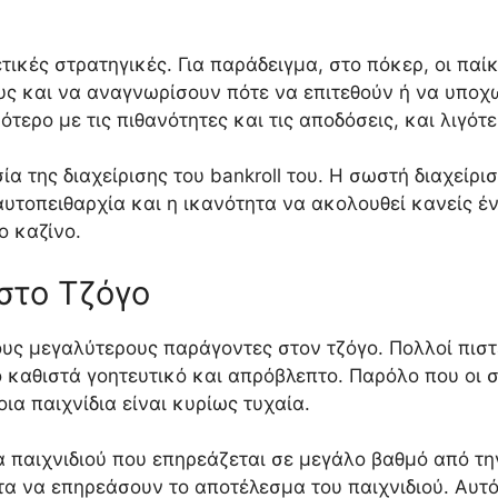
ικές στρατηγικές. Για παράδειγμα, στο πόκερ, οι παίκ
ς και να αναγνωρίσουν πότε να επιτεθούν ή να υποχ
ότερο με τις πιθανότητες και τις αποδόσεις, και λιγό
α της διαχείρισης του bankroll του. Η σωστή διαχείρ
αυτοπειθαρχία και η ικανότητα να ακολουθεί κανείς ένα
ο καζίνο.
 στο Τζόγο
υς μεγαλύτερους παράγοντες στον τζόγο. Πολλοί πιστε
ο καθιστά γοητευτικό και απρόβλεπτο. Παρόλο που οι σ
οια παιχνίδια είναι κυρίως τυχαία.
 παιχνιδιού που επηρεάζεται σε μεγάλο βαθμό από τη
α να επηρεάσουν το αποτέλεσμα του παιχνιδιού. Αυτό