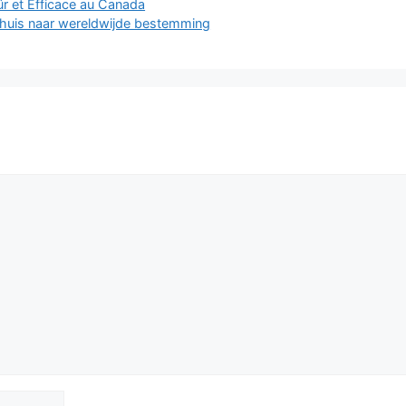
r et Efficace au Canada
pshuis naar wereldwijde bestemming