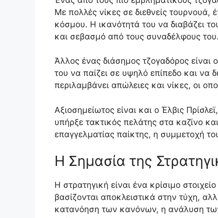
Με πολλές νίκες σε διεθνείς τουρνουά, 
κόσμου. Η ικανότητά του να διαβάζει το
και σεβασμό από τους συναδέλφους του
Άλλος ένας διάσημος τζογαδόρος είναι ο
του να παίζει σε υψηλό επίπεδο και να δ
περιλαμβάνει απώλειες και νίκες, οι οπο
Αξιοσημείωτος είναι και ο Έλβις Πρίσλε
υπήρξε τακτικός πελάτης στα καζίνο και
επαγγελματίας παίκτης, η συμμετοχή του
Η Σημασία της Στρατηγι
Η στρατηγική είναι ένα κρίσιμο στοιχείο
βασίζονται αποκλειστικά στην τύχη, αλλ
κατανόηση των κανόνων, η ανάλυση των