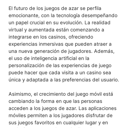
El futuro de los juegos de azar se perfila
emocionante, con la tecnología desempeñando
un papel crucial en su evolución. La realidad
virtual y aumentada están comenzando a
integrarse en los casinos, ofreciendo
experiencias inmersivas que pueden atraer a
una nueva generación de jugadores. Además,
el uso de inteligencia artificial en la
personalización de las experiencias de juego
puede hacer que cada visita a un casino sea
única y adaptada a las preferencias del usuario.
Asimismo, el crecimiento del juego móvil está
cambiando la forma en que las personas
acceden a los juegos de azar. Las aplicaciones
móviles permiten a los jugadores disfrutar de
sus juegos favoritos en cualquier lugar y en