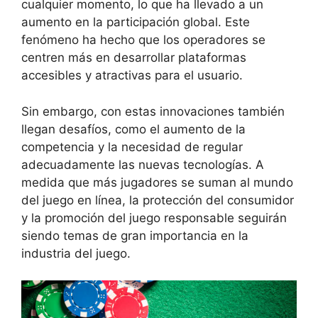
cualquier momento, lo que ha llevado a un
aumento en la participación global. Este
fenómeno ha hecho que los operadores se
centren más en desarrollar plataformas
accesibles y atractivas para el usuario.
Sin embargo, con estas innovaciones también
llegan desafíos, como el aumento de la
competencia y la necesidad de regular
adecuadamente las nuevas tecnologías. A
medida que más jugadores se suman al mundo
del juego en línea, la protección del consumidor
y la promoción del juego responsable seguirán
siendo temas de gran importancia en la
industria del juego.