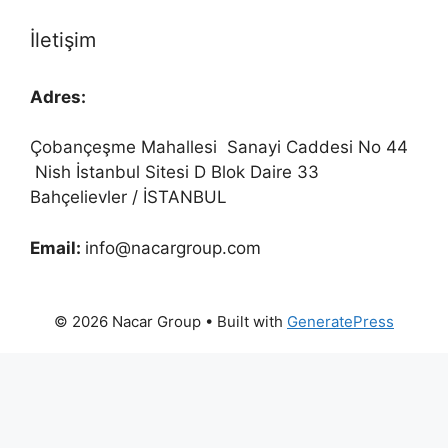
İletişim
Adres:
Çobançeşme Mahallesi
Sanayi Caddesi No 44
Nish İstanbul Sitesi D Blok Daire 33
Bahçelievler / İSTANBUL
Email:
info@nacargroup.com
© 2026 Nacar Group
• Built with
GeneratePress