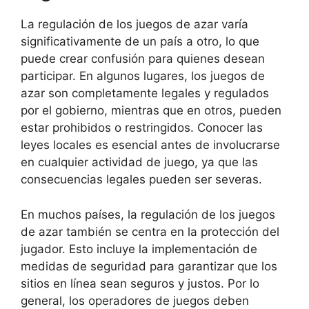
La regulación de los juegos de azar varía
significativamente de un país a otro, lo que
puede crear confusión para quienes desean
participar. En algunos lugares, los juegos de
azar son completamente legales y regulados
por el gobierno, mientras que en otros, pueden
estar prohibidos o restringidos. Conocer las
leyes locales es esencial antes de involucrarse
en cualquier actividad de juego, ya que las
consecuencias legales pueden ser severas.
En muchos países, la regulación de los juegos
de azar también se centra en la protección del
jugador. Esto incluye la implementación de
medidas de seguridad para garantizar que los
sitios en línea sean seguros y justos. Por lo
general, los operadores de juegos deben