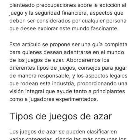
planteado preocupaciones sobre la adicción al
juego y la seguridad financiera, aspectos que
deben ser considerados por cualquier persona
que desee explorar este mundo fascinante.
Este artículo se propone ser una guía completa
para quienes desean adentrarse en el mundo
de los juegos de azar. Abordaremos los
diferentes tipos de juegos, consejos para jugar
de manera responsable, y los aspectos legales
que rodean esta industria, proporcionando una
visión integral que ayude tanto a principiantes
como a jugadores experimentados.
Tipos de juegos de azar
Los juegos de azar se pueden clasificar en
varias categorías, siendo las más comunes los