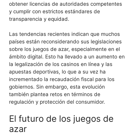
obtener licencias de autoridades competentes
y cumplir con estrictos estándares de
transparencia y equidad.
Las tendencias recientes indican que muchos
países están reconsiderando sus legislaciones
sobre los juegos de azar, especialmente en el
ámbito digital. Esto ha llevado a un aumento en
la legalización de los casinos en línea y las
apuestas deportivas, lo que a su vez ha
incrementado la recaudación fiscal para los
gobiernos. Sin embargo, esta evolución
también plantea retos en términos de
regulación y protección del consumidor.
El futuro de los juegos de
azar