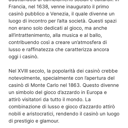
Francia, nel 1638, venne inaugurato il primo
casinò pubblico a Venezia, il quale divenne un
luogo di incontro per l’alta società. Questi spazi
non erano solo dedicati al gioco, ma anche
all’intrattenimento, alla musica e al ballo,
contribuendo così a creare un’atmosfera di
lusso e raffinatezza che caratterizza ancora
oggi i casinò.
Nel XVIII secolo, la popolarità dei casinò crebbe
notevolmente, specialmente con l’apertura del
casinò di Monte Carlo nel 1863. Questo divenne
un simbolo del gioco d’azzardo in Europa e
attirò visitatori da tutto il mondo. La
combinazione di lusso e gioco d’azzardo attirò
nobili e aristocratici, rendendo il casinò un luogo
di prestigio e glamour.