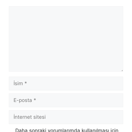
Yorum
İsim
E-
posta
İnternet
sitesi
Daha sonraki yorumlarımda kullanılması için