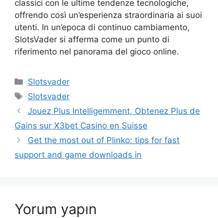
classici con le ultime tendenze tecnologiche,
offrendo così un’esperienza straordinaria ai suoi
utenti. In un’epoca di continuo cambiamento,
SlotsVader si afferma come un punto di
riferimento nel panorama del gioco online.
Kategoriler
Slotsvader
Etiketler
Slotsvader
Jouez Plus Intelligemment, Obtenez Plus de
Gains sur X3bet Casino en Suisse
Get the most out of Plinko: tips for fast
support and game downloads in
Yorum yapın