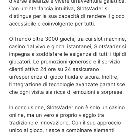
diverse alleanze e vivere un’avventura galattica.
Con un’interfaccia intuitiva, SlotsVader si
distingue per la sua capacità di rendere il gioco
accessibile e coinvolgente per tutti.
Offrendo oltre 3000 giochi, tra cui slot machine,
casinò dal vivo e giochi istantanei, SlotsVader si
impegna a soddisfare le esigenze di tutti i tipi di
giocatori. Le promozioni generose e il servizio
clienti attivo 24 ore su 24 assicurano
un’esperienza di gioco fluida e sicura. Inoltre,
l’integrazione di tecnologie avanzate garantisce
che ogni visita sia ricca di emozioni e sorprese.
In conclusione, SlotsVader non è solo un casinò
online, ma un vero e proprio viaggio tra
tradizione e innovazione. Con il suo approccio
unico al gioco, riesce a combinare elementi