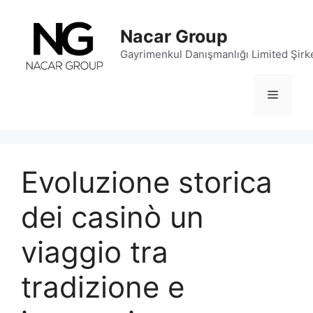
İçeriğe
atla
Nacar Group
Gayrimenkul Danışmanlığı Limited Şirke
Menü
Evoluzione storica
dei casinò un
viaggio tra
tradizione e