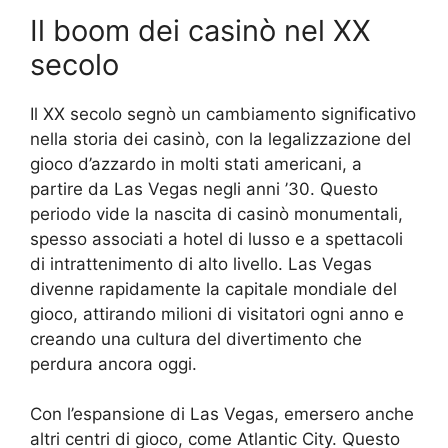
Il boom dei casinò nel XX
secolo
Il XX secolo segnò un cambiamento significativo
nella storia dei casinò, con la legalizzazione del
gioco d’azzardo in molti stati americani, a
partire da Las Vegas negli anni ’30. Questo
periodo vide la nascita di casinò monumentali,
spesso associati a hotel di lusso e a spettacoli
di intrattenimento di alto livello. Las Vegas
divenne rapidamente la capitale mondiale del
gioco, attirando milioni di visitatori ogni anno e
creando una cultura del divertimento che
perdura ancora oggi.
Con l’espansione di Las Vegas, emersero anche
altri centri di gioco, come Atlantic City. Questo