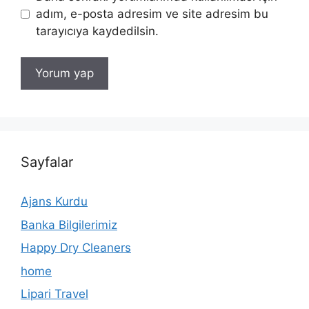
adım, e-posta adresim ve site adresim bu
tarayıcıya kaydedilsin.
Sayfalar
Ajans Kurdu
Banka Bilgilerimiz
Happy Dry Cleaners
home
Lipari Travel