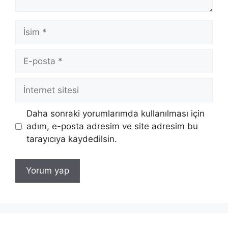
İsim
E-
posta
İnternet
sitesi
Daha sonraki yorumlarımda kullanılması için
adım, e-posta adresim ve site adresim bu
tarayıcıya kaydedilsin.