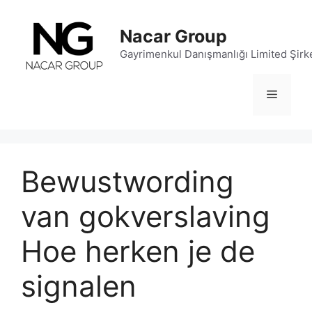
İçeriğe
atla
Nacar Group
Gayrimenkul Danışmanlığı Limited Şirke
Menü
Bewustwording
van gokverslaving
Hoe herken je de
signalen