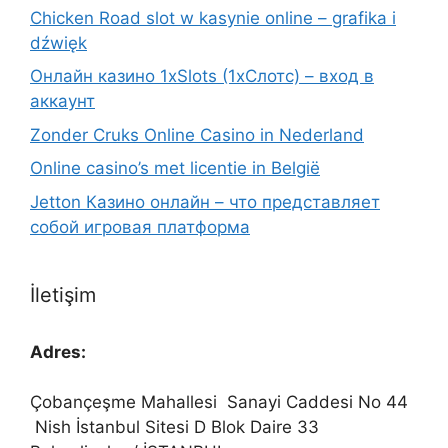
Chicken Road slot w kasynie online – grafika i
dźwięk
Онлайн казино 1xSlots (1хСлотс) – вход в
аккаунт
Zonder Cruks Online Casino in Nederland
Online casino’s met licentie in België
Jetton Казино онлайн – что представляет
собой игровая платформа
İletişim
Adres:
Çobançeşme Mahallesi
Sanayi Caddesi No 44
Nish İstanbul Sitesi D Blok Daire 33