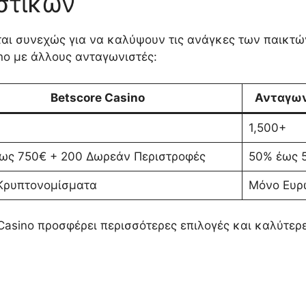
στικών
αι συνεχώς για να καλύψουν τις ανάγκες των παικτών
no με άλλους ανταγωνιστές:
Betscore Casino
Ανταγων
1,500+
ως 750€ + 200 Δωρεάν Περιστροφές
50% έως 
Κρυπτονομίσματα
Μόνο Ευρ
e Casino προσφέρει περισσότερες επιλογές και καλύτερ