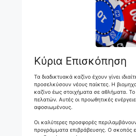
Κύρια Επισκόπηση
Τα διαδικτυακά καζίνο έχουν γίνει ιδια
προσελκύσουν νέους παίκτες. Η βιομηχαν
καζίνο έως στοιχήματα σε αθλήματα. Το 
πελατών. Αυτές οι προωθητικές ενέργει
αφοσιωμένους.
Οι καλύτερες προσφορές περιλαμβάνουν
προγράμματα επιβράβευσης. Ο σκοπός εί