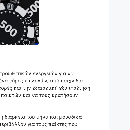
ι προωθητικών ενεργειών για να
ένα εύρος επιλογών, από παιχνίδια
φορές και την εξαιρετική εξυπηρέτηση
ν παικτών και να τους κρατήσουν
 διάρκεια του μήνα και μοναδικά
εριβάλλον για τους παίκτες που