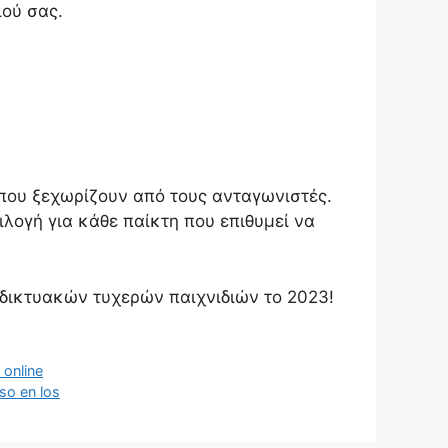
ιού σας.
 που ξεχωρίζουν από τους ανταγωνιστές.
ιλογή για κάθε παίκτη που επιθυμεί να
αδικτυακών τυχερών παιχνιδιών το 2023!
 online
so en los