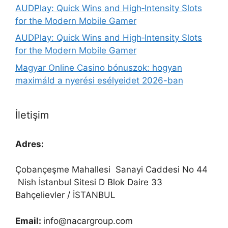
AUDPlay: Quick Wins and High‑Intensity Slots
for the Modern Mobile Gamer
AUDPlay: Quick Wins and High‑Intensity Slots
for the Modern Mobile Gamer
Magyar Online Casino bónuszok: hogyan
maximáld a nyerési esélyeidet 2026-ban
İletişim
Adres:
Çobançeşme Mahallesi
Sanayi Caddesi No 44
Nish İstanbul Sitesi D Blok Daire 33
Bahçelievler / İSTANBUL
Email:
info@nacargroup.com