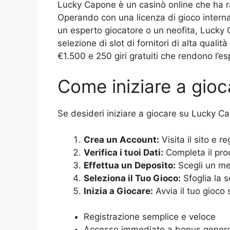
Lucky Capone è un casinò online che ha r
Operando con una licenza di gioco interna
un esperto giocatore o un neofita, Lucky C
selezione di slot di fornitori di alta qua
€1.500 e 250 giri gratuiti che rendono l’e
Come iniziare a gio
Se desideri iniziare a giocare su Lucky C
Crea un Account:
Visita il sito e r
Verifica i tuoi Dati:
Completa il proc
Effettua un Deposito:
Scegli un me
Seleziona il Tuo Gioco:
Sfoglia la s
Inizia a Giocare:
Avvia il tuo gioco 
Registrazione semplice e veloce
Accesso immediato a bonus genero