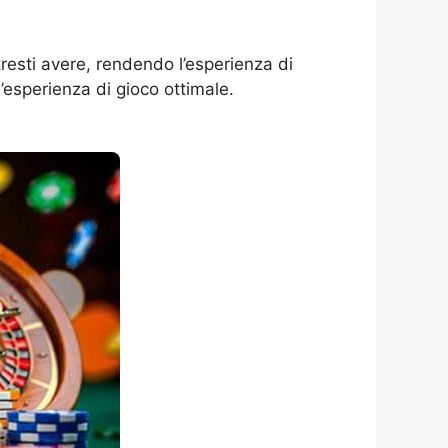
resti avere, rendendo l’esperienza di
’esperienza di gioco ottimale.