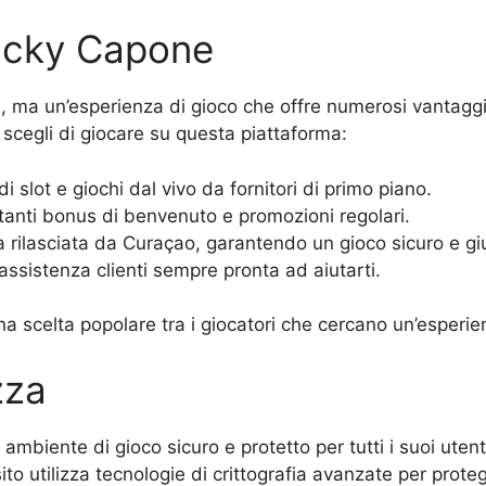
Lucky Capone
ma un’esperienza di gioco che offre numerosi vantaggi ai
scegli di giocare su questa piattaforma:
di slot e giochi dal vivo da fornitori di primo piano.
tanti bonus di benvenuto e promozioni regolari.
 rilasciata da Curaçao, garantendo un gioco sicuro e gi
assistenza clienti sempre pronta ad aiutarti.
scelta popolare tra i giocatori che cercano un’esperien
zza
mbiente di gioco sicuro e protetto per tutti i suoi uten
ito utilizza tecnologie di crittografia avanzate per proteg