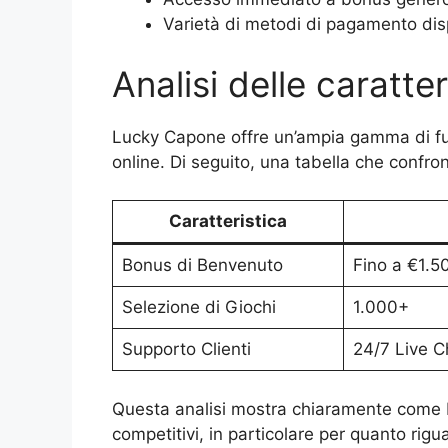
Varietà di metodi di pagamento disp
Analisi delle caratt
Lucky Capone offre un’ampia gamma di funz
online. Di seguito, una tabella che confron
Caratteristica
Bonus di Benvenuto
Fino a €1.50
Selezione di Giochi
1.000+
Supporto Clienti
24/7 Live C
Questa analisi mostra chiaramente come Lu
competitivi, in particolare per quanto rigua