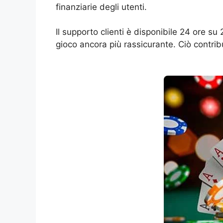
finanziarie degli utenti.
Il supporto clienti è disponibile 24 ore s
gioco ancora più rassicurante. Ciò contrib