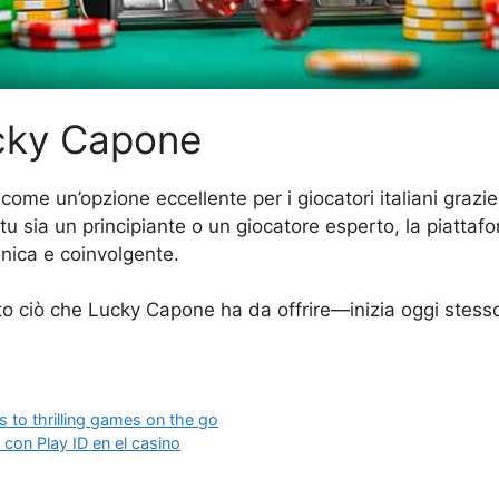
ucky Capone
ome un’opzione eccellente per i giocatori italiani grazie
 tu sia un principiante o un giocatore esperto, la piatta
unica e coinvolgente.
tto ciò che Lucky Capone ha da offrire—inizia oggi stess
to thrilling games on the go
con Play ID en el casino