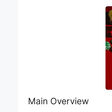
Main Overview