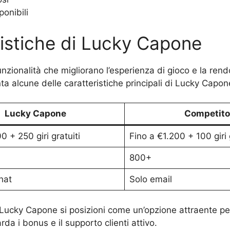
onibili
eristiche di Lucky Capone
ionalità che migliorano l’esperienza di gioco e la rendo
ta alcune delle caratteristiche principali di Lucky Capone
Lucky Capone
Competito
0 + 250 giri gratuiti
Fino a €1.200 + 100 giri 
800+
hat
Solo email
cky Capone si posizioni come un’opzione attraente per i 
rda i bonus e il supporto clienti attivo.