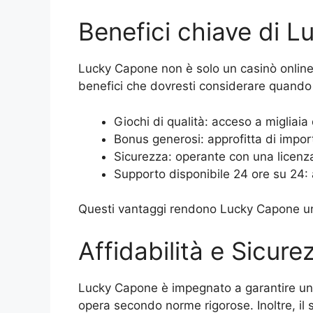
Benefici chiave di 
Lucky Capone non è solo un casinò online, 
benefici che dovresti considerare quando 
Giochi di qualità: acceso a migliaia 
Bonus generosi: approfitta di impor
Sicurezza: operante con una licenza
Supporto disponibile 24 ore su 24: 
Questi vantaggi rendono Lucky Capone una 
Affidabilità e Sicure
Lucky Capone è impegnato a garantire un a
opera secondo norme rigorose. Inoltre, il s