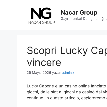
İçeriğe
atla
Nacar Group
Gayrimenkul Danışmanlığı Li
Scopri Lucky Capo
vincere
25 Mayıs 2026
yazar
admlnlx
Lucky Capone è un casino online lanciato n
giochi, dalle slot ai giochi da casinò dal v
continue. In questo articolo, esploreremo