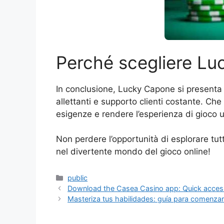
Perché scegliere L
In conclusione, Lucky Capone si presenta c
allettanti e supporto clienti costante. Che
esigenze e rendere l’esperienza di gioco 
Non perdere l’opportunità di esplorare tu
nel divertente mondo del gioco online!
Kategoriler
public
Download the Casea Casino app: Quick access 
Masteriza tus habilidades: guía para comenzar 