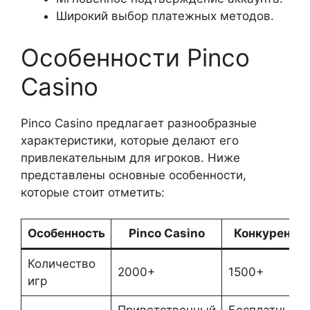
Широкий выбор платежных методов.
Особенности Pinco
Casino
Pinco Casino предлагает разнообразные
характеристики, которые делают его
привлекательным для игроков. Ниже
представлены основные особенности,
которые стоит отметить:
Особенность
Pinco Casino
Конкурент A
Количество
2000+
1500+
игр