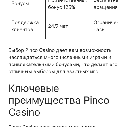
Приветственный
Бесплатные
Бонусы
бонус 125%
вращения
Поддержка
Ограниченны
24/7 чат
клиентов
часы
Выбор Pinco Casino дает вам возможность
наслаждаться многочисленными играми и
привлекательными бонусами, что делает его
отличным выбором для азартных игр.
Ключевые
преимущества Pinco
Casino