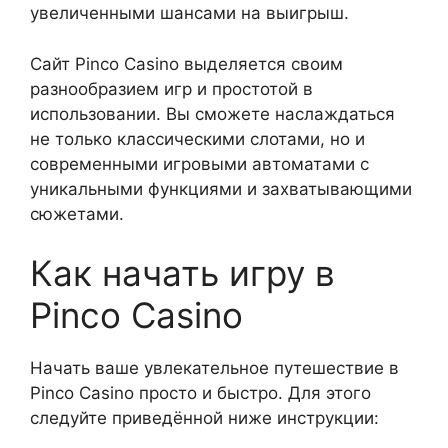
увеличенными шансами на выигрыш.
Сайт Pinco Casino выделяется своим
разнообразием игр и простотой в
использовании. Вы сможете наслаждаться
не только классическими слотами, но и
современными игровыми автоматами с
уникальными функциями и захватывающими
сюжетами.
Как начать игру в
Pinco Casino
Начать ваше увлекательное путешествие в
Pinco Casino просто и быстро. Для этого
следуйте приведённой ниже инструкции: