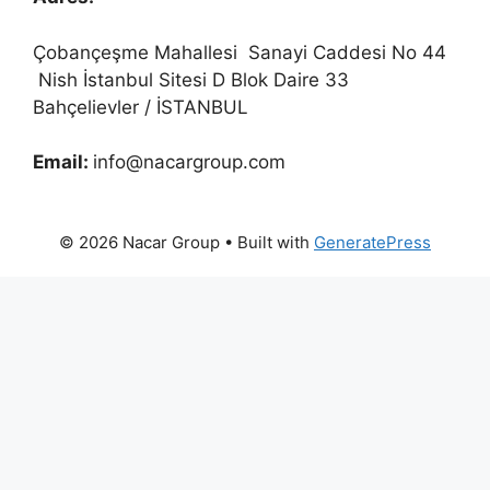
Çobançeşme Mahallesi
Sanayi Caddesi No 44
Nish İstanbul Sitesi D Blok Daire 33
Bahçelievler / İSTANBUL
Email:
info@nacargroup.com
© 2026 Nacar Group
• Built with
GeneratePress