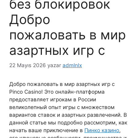
без блокировок
Добро
пожаловать в мир
азартных игр с
22 Mayıs 2026
yazar
admlnlx
Добро пожаловать в мир азартных игр с
Pinco Casino! Это онлайн-платформа
предоставляет игрокам в России
великолепный опыт игры с множеством
вариантов ставок и азартных развлечений. В
данной статье мы подробно рассмотрим, как
начать ваше приключение в
Пинко казино
,
его ключевые особенности, преимущества и