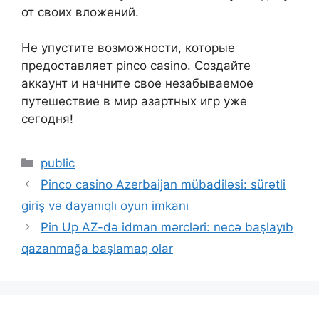
от своих вложений.
Не упустите возможности, которые
предоставляет pinco casino. Создайте
аккаунт и начните свое незабываемое
путешествие в мир азартных игр уже
сегодня!
Kategoriler
public
Pinco casino Azerbaijan mübadiləsi: sürətli
giriş və dayanıqlı oyun imkanı
Pin Up AZ-də idman mərcləri: necə başlayıb
qazanmağa başlamaq olar