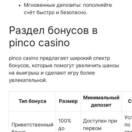
Мгновенные депозиты: пополняйте
счёт быстро и безопасно.
Раздел бонусов в
pinco casino
pinco casino предлагает широкий спектр
бонусов, которые помогут увеличить шансы
на выигрыш и сделают игру более
увлекательной.
Минимальный
Тип бонуса
Размер
С
депозит
Ус
100%
Доступен при
Приветственный
по
до
первом