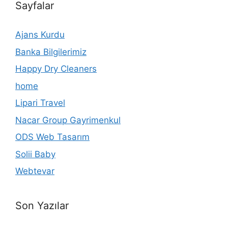
Sayfalar
Ajans Kurdu
Banka Bilgilerimiz
Happy Dry Cleaners
home
Lipari Travel
Nacar Group Gayrimenkul
ODS Web Tasarım
Solii Baby
Webtevar
Son Yazılar