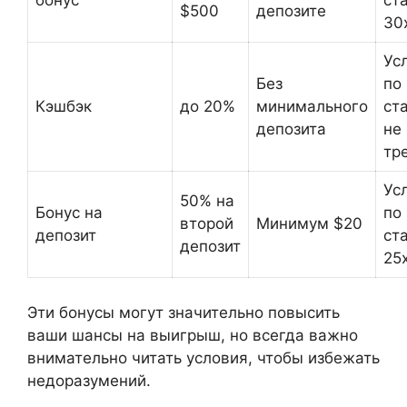
бонус
ст
$500
депозите
30
Ус
Без
по
Кэшбэк
до 20%
минимального
ст
депозита
не
тр
Ус
50% на
Бонус на
по
второй
Минимум $20
депозит
ст
депозит
25
Эти бонусы могут значительно повысить
ваши шансы на выигрыш, но всегда важно
внимательно читать условия, чтобы избежать
недоразумений.