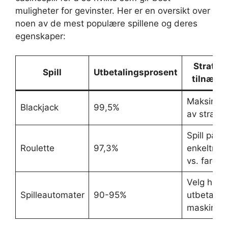
muligheter for gevinster. Her er en oversikt over
noen av de mest populære spillene og deres
egenskaper:
Strateg
Spill
Utbetalingsprosent
tilnærm
Maksimer
Blackjack
99,5%
av strateg
Spill på
Roulette
97,3%
enkeltnu
vs. farge
Velg høyt
Spilleautomater
90-95%
utbetalen
maskiner