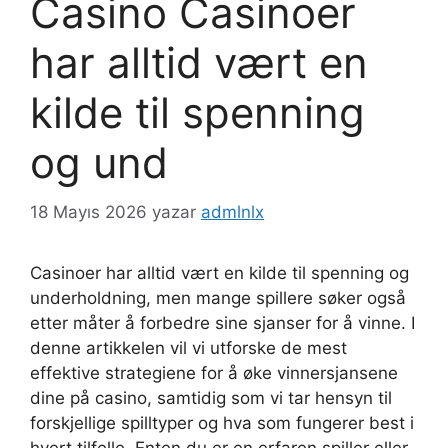
Casino Casinoer
har alltid vært en
kilde til spenning
og und
18 Mayıs 2026
yazar
admlnlx
Casinoer har alltid vært en kilde til spenning og
underholdning, men mange spillere søker også
etter måter å forbedre sine sjanser for å vinne. I
denne artikkelen vil vi utforske de mest
effektive strategiene for å øke vinnersjansene
dine på casino, samtidig som vi tar hensyn til
forskjellige spilltyper og hva som fungerer best i
hvert tilfelle. Enten du er en erfaren spiller eller