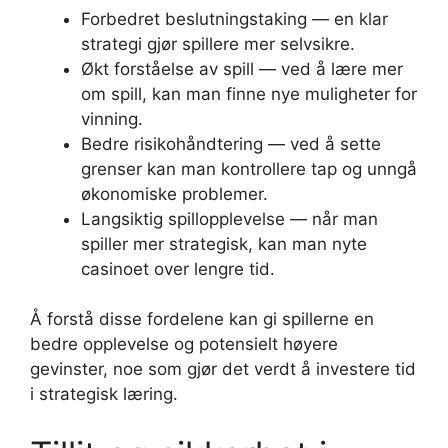
Forbedret beslutningstaking — en klar
strategi gjør spillere mer selvsikre.
Økt forståelse av spill — ved å lære mer
om spill, kan man finne nye muligheter for
vinning.
Bedre risikohåndtering — ved å sette
grenser kan man kontrollere tap og unngå
økonomiske problemer.
Langsiktig spillopplevelse — når man
spiller mer strategisk, kan man nyte
casinoet over lengre tid.
Å forstå disse fordelene kan gi spillerne en
bedre opplevelse og potensielt høyere
gevinster, noe som gjør det verdt å investere tid
i strategisk læring.