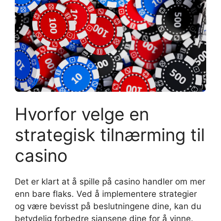
Hvorfor velge en
strategisk tilnærming til
casino
Det er klart at å spille på casino handler om mer
enn bare flaks. Ved å implementere strategier
og være bevisst på beslutningene dine, kan du
betydelig forbedre sjansene dine for å vinne.