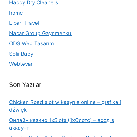
Happy Dry Cleaners
home
Lipari Travel
Nacar Group Gayrimenkul
ODS Web Tasarım
Solii Baby
Webtevar
Son Yazılar
Chicken Road slot w kasynie online – grafika i
dźwięk
Онлайн казино 1xSlots (1хСлотс) – вход в
аккаунт