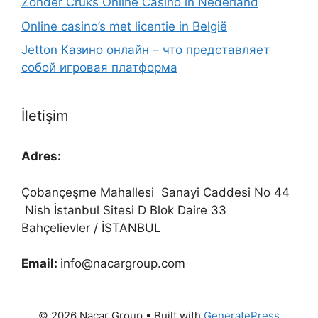
Zonder Cruks Online Casino in Nederland
Online casino’s met licentie in België
Jetton Казино онлайн – что представляет
собой игровая платформа
İletişim
Adres:
Çobançeşme Mahallesi
Sanayi Caddesi No 44
Nish İstanbul Sitesi D Blok Daire 33
Bahçelievler / İSTANBUL
Email:
info@nacargroup.com
© 2026 Nacar Group
• Built with
GeneratePress