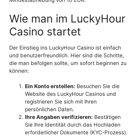
Mindestabhebung von 10 EUR.
Wie man im LuckyHour
Casino startet
Der Einstieg ins LuckyHour Casino ist einfach
und benutzerfreundlich. Hier sind die Schritte,
die man befolgen sollte, um sofort beginnen zu
können:
Ein Konto erstellen:
Besuchen Sie die
Website des LuckyHour Casinos und
registrieren Sie sich mit Ihren
persönlichen Daten.
Ihre Angaben verifizieren:
Bestätigen
Sie Ihre Identität durch das Hochladen
erforderlicher Dokumente (KYC-Prozess).