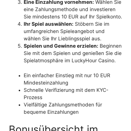
Eine Einzahlung vornehmen:
Wählen Sie
eine Zahlungsmethode und investieren
Sie mindestens 10 EUR auf Ihr Spielkonto.
Ihr Spiel auswählen:
Stöbern Sie im
umfangreichen Spieleangebot und
wählen Sie Ihr Lieblingsspiel aus.
Spielen und Gewinne erzielen:
Beginnen
Sie mit dem Spielen und genießen Sie die
Spielatmosphäre im LuckyHour Casino.
Ein einfacher Einstieg mit nur 10 EUR
Mindesteinzahlung
Schnelle Verifizierung mit dem KYC-
Prozess
Vielfältige Zahlungsmethoden für
bequeme Einzahlungen
Bonusübersicht im