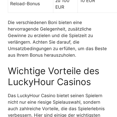
zu 100
10 EUR
Reload-Bonus
EUR
Die verschiedenen Boni bieten eine
hervorragende Gelegenheit, zusätzliche
Gewinne zu erzielen und die Spielzeit zu
verlängern. Achten Sie darauf, die
Umsatzbedingungen zu erfüllen, um das Beste
aus Ihrem Bonus herauszuholen.
Wichtige Vorteile des
LuckyHour Casinos
Das LuckyHour Casino bietet seinen Spielern
nicht nur eine riesige Spielauswahl, sondern
auch zahlreiche Vorteile, die das Spielerlebnis
verbessern. Hier sind einige der wichtigsten