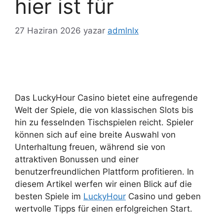
hier ist für
27 Haziran 2026
yazar
admlnlx
Das LuckyHour Casino bietet eine aufregende
Welt der Spiele, die von klassischen Slots bis
hin zu fesselnden Tischspielen reicht. Spieler
können sich auf eine breite Auswahl von
Unterhaltung freuen, während sie von
attraktiven Bonussen und einer
benutzerfreundlichen Plattform profitieren. In
diesem Artikel werfen wir einen Blick auf die
besten Spiele im
LuckyHour
Casino und geben
wertvolle Tipps für einen erfolgreichen Start.