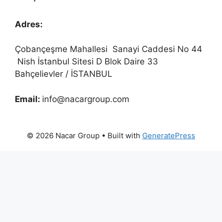
Adres:
Çobançeşme Mahallesi
Sanayi Caddesi No 44
Nish İstanbul Sitesi D Blok Daire 33
Bahçelievler / İSTANBUL
Email:
info@nacargroup.com
© 2026 Nacar Group
• Built with
GeneratePress