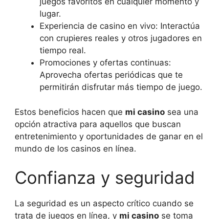
juegos favoritos en cualquier momento y
lugar.
Experiencia de casino en vivo: Interactúa
con crupieres reales y otros jugadores en
tiempo real.
Promociones y ofertas continuas:
Aprovecha ofertas periódicas que te
permitirán disfrutar más tiempo de juego.
Estos beneficios hacen que
mi casino
sea una
opción atractiva para aquellos que buscan
entretenimiento y oportunidades de ganar en el
mundo de los casinos en línea.
Confianza y seguridad
La seguridad es un aspecto crítico cuando se
trata de juegos en línea, y
mi casino
se toma