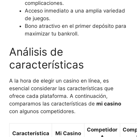
complicaciones.
Acceso inmediato a una amplia variedad
de juegos.
Bono atractivo en el primer depósito para
maximizar tu bankroll.
Análisis de
características
A la hora de elegir un casino en línea, es
esencial considerar las características que
ofrece cada plataforma. A continuación,
comparamos las características de
mi casino
con algunos competidores.
Competidor
Comp
Característica
Mi Casino