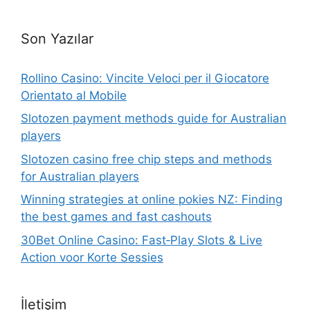
Son Yazılar
Rollino Casino: Vincite Veloci per il Giocatore
Orientato al Mobile
Slotozen payment methods guide for Australian
players
Slotozen casino free chip steps and methods
for Australian players
Winning strategies at online pokies NZ: Finding
the best games and fast cashouts
30Bet Online Casino: Fast‑Play Slots & Live
Action voor Korte Sessies
İletişim