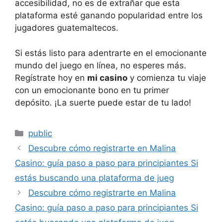
accesibilidad, no es de extrañar que esta
plataforma esté ganando popularidad entre los
jugadores guatemaltecos.
Si estás listo para adentrarte en el emocionante
mundo del juego en línea, no esperes más.
Regístrate hoy en
mi casino
y comienza tu viaje
con un emocionante bono en tu primer
depósito. ¡La suerte puede estar de tu lado!
Kategoriler
public
Descubre cómo registrarte en Malina
Casino: guía paso a paso para principiantes Si
estás buscando una plataforma de jueg
Descubre cómo registrarte en Malina
Casino: guía paso a paso para principiantes Si