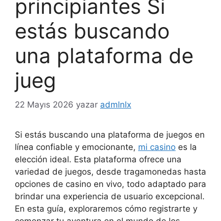
principiantes Si
estás buscando
una plataforma de
jueg
22 Mayıs 2026
yazar
admlnlx
Si estás buscando una plataforma de juegos en
línea confiable y emocionante,
mi casino
es la
elección ideal. Esta plataforma ofrece una
variedad de juegos, desde tragamonedas hasta
opciones de casino en vivo, todo adaptado para
brindar una experiencia de usuario excepcional.
En esta guía, exploraremos cómo registrarte y
comenzar tu aventura en el mundo de los