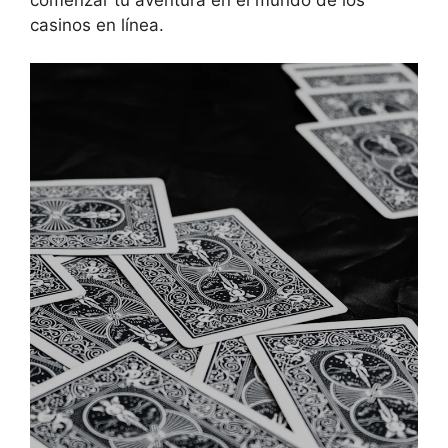
casinos en línea.