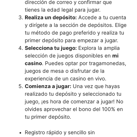
dirección de correo y confirmar que
tienes la edad legal para jugar.
Realiza un depósito:
Accede a tu cuenta
y dirígete a la sección de depósitos. Elige
tu método de pago preferido y realiza tu
primer depósito para empezar a jugar.
Selecciona tu juego:
Explora la amplia
selección de juegos disponibles en
mi
casino
. Puedes optar por tragamonedas,
juegos de mesa o disfrutar de la
experiencia de un casino en vivo.
Comienza a jugar:
Una vez que hayas
realizado tu depósito y seleccionado tu
juego, ¡es hora de comenzar a jugar! No
olvides aprovechar el bono del 100% en
tu primer depósito.
Registro rápido y sencillo sin