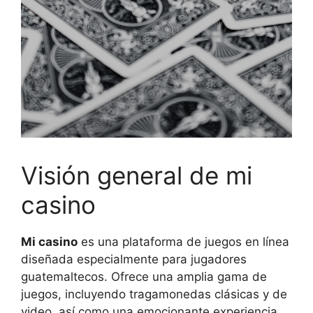
Visión general de mi
casino
Mi casino
es una plataforma de juegos en línea
diseñada especialmente para jugadores
guatemaltecos. Ofrece una amplia gama de
juegos, incluyendo tragamonedas clásicas y de
video, así como una emocionante experiencia