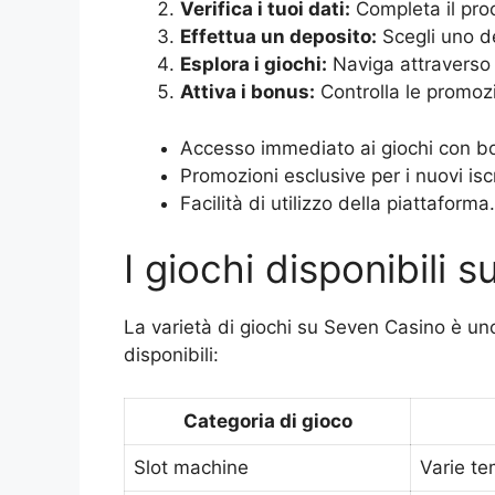
Verifica i tuoi dati:
Completa il proc
Effettua un deposito:
Scegli uno de
Esplora i giochi:
Naviga attraverso l
Attiva i bonus:
Controlla le promozio
Accesso immediato ai giochi con b
Promozioni esclusive per i nuovi iscri
Facilità di utilizzo della piattaforma.
I giochi disponibili 
La varietà di giochi su Seven Casino è uno 
disponibili:
Categoria di gioco
Slot machine
Varie te