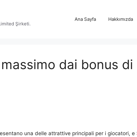
Ana Sayfa
Hakkımızda
mited Şirketi.
l massimo dai bonus di
sentano una delle attrattive principali per i giocatori,