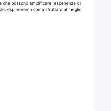
e che possono amplificare l’esperienza di
colo, esploreremo come sfruttare al meglio