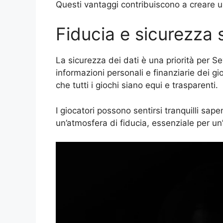
Questi vantaggi contribuiscono a creare un
Fiducia e sicurezza
La sicurezza dei dati è una priorità per S
informazioni personali e finanziarie dei gi
che tutti i giochi siano equi e trasparenti.
I giocatori possono sentirsi tranquilli sa
un’atmosfera di fiducia, essenziale per un