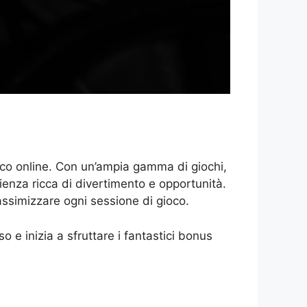
oco online. Con un’ampia gamma di giochi,
ienza ricca di divertimento e opportunità.
assimizzare ogni sessione di gioco.
o e inizia a sfruttare i fantastici bonus