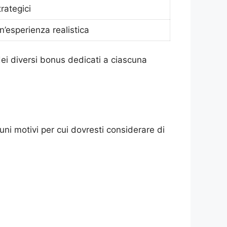
trategici
n’esperienza realistica
dei diversi bonus dedicati a ciascuna
uni motivi per cui dovresti considerare di