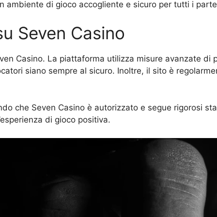
 ambiente di gioco accogliente e sicuro per tutti i parte
 su Seven Casino
even Casino. La piattaforma utilizza misure avanzate di p
ocatori siano sempre al sicuro. Inoltre, il sito è regolar
pendo che Seven Casino è autorizzato e segue rigorosi st
’esperienza di gioco positiva.