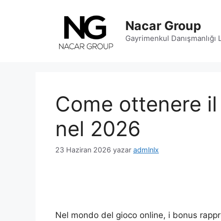
İçeriğe
atla
Nacar Group
Gayrimenkul Danışmanlığı Li
Come ottenere i
nel 2026
23 Haziran 2026
yazar
admlnlx
Nel mondo del gioco online, i bonus rappre