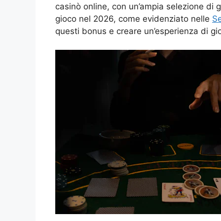
casinò online, con un’ampia selezione di 
gioco nel 2026, come evidenziato nelle
Se
questi bonus e creare un’esperienza di g