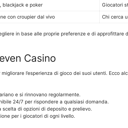
, blackjack e poker
Giocatori s
one con croupier dal vivo
Chi cerca u
egliere in base alle proprie preferenze e di approfittare 
Seven Casino
igliorare l’esperienza di gioco dei suoi utenti. Ecco alc
ariano e si rinnovano regolarmente.
nibile 24/7 per rispondere a qualsiasi domanda.
scelta di opzioni di deposito e prelievo.
one per i giocatori di ogni livello.