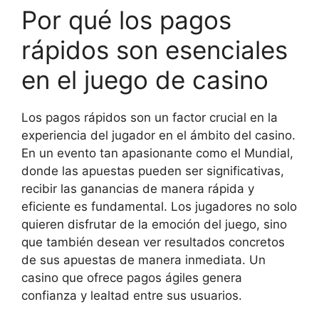
Por qué los pagos
rápidos son esenciales
en el juego de casino
Los pagos rápidos son un factor crucial en la
experiencia del jugador en el ámbito del casino.
En un evento tan apasionante como el Mundial,
donde las apuestas pueden ser significativas,
recibir las ganancias de manera rápida y
eficiente es fundamental. Los jugadores no solo
quieren disfrutar de la emoción del juego, sino
que también desean ver resultados concretos
de sus apuestas de manera inmediata. Un
casino que ofrece pagos ágiles genera
confianza y lealtad entre sus usuarios.