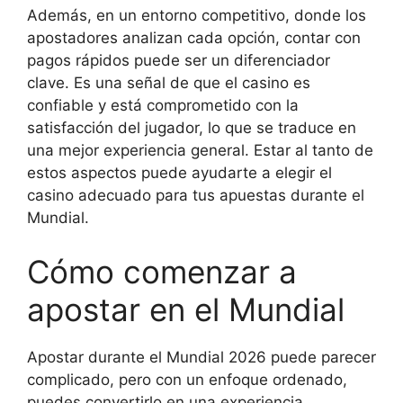
Además, en un entorno competitivo, donde los
apostadores analizan cada opción, contar con
pagos rápidos puede ser un diferenciador
clave. Es una señal de que el casino es
confiable y está comprometido con la
satisfacción del jugador, lo que se traduce en
una mejor experiencia general. Estar al tanto de
estos aspectos puede ayudarte a elegir el
casino adecuado para tus apuestas durante el
Mundial.
Cómo comenzar a
apostar en el Mundial
Apostar durante el Mundial 2026 puede parecer
complicado, pero con un enfoque ordenado,
puedes convertirlo en una experiencia