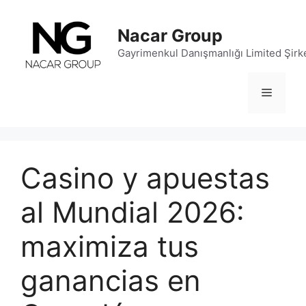
İçeriğe
atla
Nacar Group
Gayrimenkul Danışmanlığı Limited Şirke
Menü
Casino y apuestas
al Mundial 2026:
maximiza tus
ganancias en