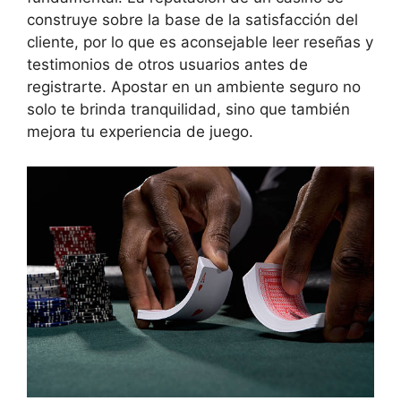
construye sobre la base de la satisfacción del
cliente, por lo que es aconsejable leer reseñas y
testimonios de otros usuarios antes de
registrarte. Apostar en un ambiente seguro no
solo te brinda tranquilidad, sino que también
mejora tu experiencia de juego.