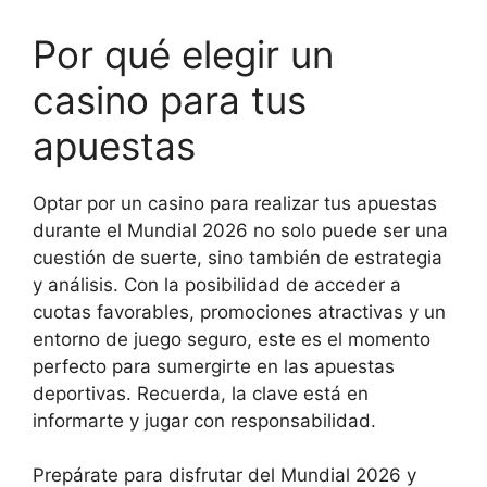
Por qué elegir un
casino para tus
apuestas
Optar por un casino para realizar tus apuestas
durante el Mundial 2026 no solo puede ser una
cuestión de suerte, sino también de estrategia
y análisis. Con la posibilidad de acceder a
cuotas favorables, promociones atractivas y un
entorno de juego seguro, este es el momento
perfecto para sumergirte en las apuestas
deportivas. Recuerda, la clave está en
informarte y jugar con responsabilidad.
Prepárate para disfrutar del Mundial 2026 y