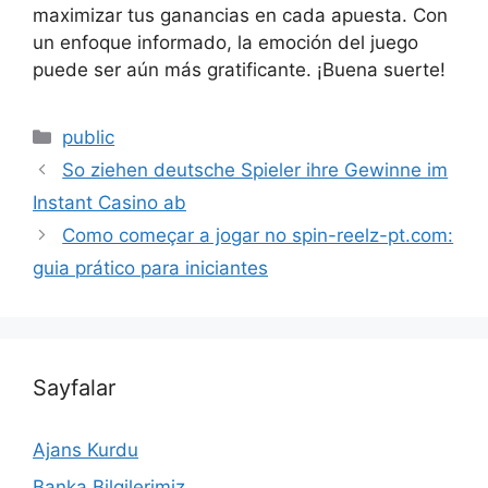
maximizar tus ganancias en cada apuesta. Con
un enfoque informado, la emoción del juego
puede ser aún más gratificante. ¡Buena suerte!
Kategoriler
public
So ziehen deutsche Spieler ihre Gewinne im
Instant Casino ab
Como começar a jogar no spin-reelz-pt.com:
guia prático para iniciantes
Sayfalar
Ajans Kurdu
Banka Bilgilerimiz