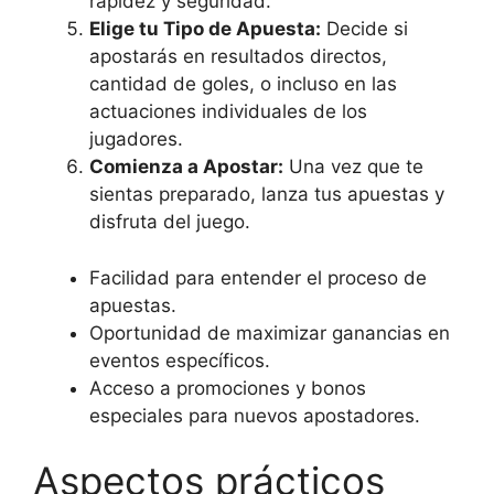
rapidez y seguridad.
Elige tu Tipo de Apuesta:
Decide si
apostarás en resultados directos,
cantidad de goles, o incluso en las
actuaciones individuales de los
jugadores.
Comienza a Apostar:
Una vez que te
sientas preparado, lanza tus apuestas y
disfruta del juego.
Facilidad para entender el proceso de
apuestas.
Oportunidad de maximizar ganancias en
eventos específicos.
Acceso a promociones y bonos
especiales para nuevos apostadores.
Aspectos prácticos