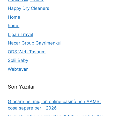
Happy Dry Cleaners
Home
home
Lipari Travel
Nacar Group Gayrimenkul
ODS Web Tasarım
Solii Baby
Webtevar
Son Yazılar
Giocare nei migliori online casinò non AAMS:
cosa sapere per il 2026