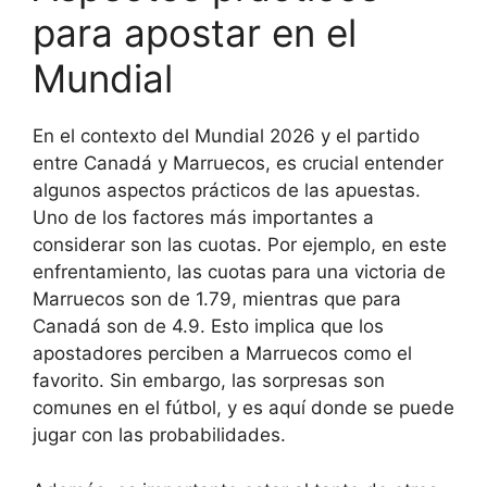
para apostar en el
Mundial
En el contexto del Mundial 2026 y el partido
entre Canadá y Marruecos, es crucial entender
algunos aspectos prácticos de las apuestas.
Uno de los factores más importantes a
considerar son las cuotas. Por ejemplo, en este
enfrentamiento, las cuotas para una victoria de
Marruecos son de 1.79, mientras que para
Canadá son de 4.9. Esto implica que los
apostadores perciben a Marruecos como el
favorito. Sin embargo, las sorpresas son
comunes en el fútbol, y es aquí donde se puede
jugar con las probabilidades.