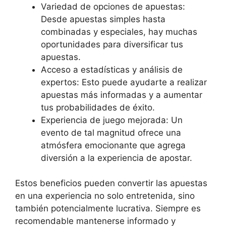
Variedad de opciones de apuestas:
Desde apuestas simples hasta
combinadas y especiales, hay muchas
oportunidades para diversificar tus
apuestas.
Acceso a estadísticas y análisis de
expertos: Esto puede ayudarte a realizar
apuestas más informadas y a aumentar
tus probabilidades de éxito.
Experiencia de juego mejorada: Un
evento de tal magnitud ofrece una
atmósfera emocionante que agrega
diversión a la experiencia de apostar.
Estos beneficios pueden convertir las apuestas
en una experiencia no solo entretenida, sino
también potencialmente lucrativa. Siempre es
recomendable mantenerse informado y